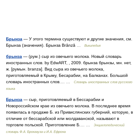
Брынза
— У этого термина существуют и другие значения, см.
Брынза (значения). Брынза Brânză …
Википедия
брынза
— (рум.) сыр из овечьего молока. Новый словарь
иностранных слов. by EdwART, , 2009. брынза брынзы, мн. нет,
ж. [румын. branza]. Вид сыра из овечьего молока,
приготовляемый в Крыму, Бесарабии, на Балканах. Большой
словарь иностранных слов.… …
Словарь иностранных слов русского
языка
Брынза
— сыр, приготовляемый в Бессарабии и
Новороссийском крае из овечьего молока. В последнее время
появилась в продаже Б. из Привислянских губерний, которую, в
отличие от бессарабской или молдаванской, называют в
торговле польской. Приготовление Б.… …
Энциклопедический
словарь Ф.А. Брокгауза и И.А. Ефрона