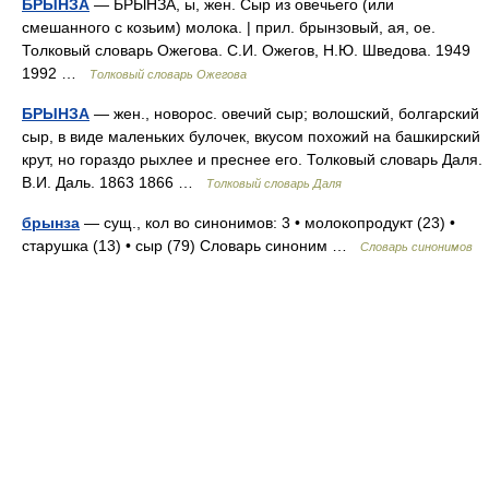
БРЫНЗА
— БРЫНЗА, ы, жен. Сыр из овечьего (или
смешанного с козьим) молока. | прил. брынзовый, ая, ое.
Толковый словарь Ожегова. С.И. Ожегов, Н.Ю. Шведова. 1949
1992 …
Толковый словарь Ожегова
БРЫНЗА
— жен., новорос. овечий сыр; волошский, болгарский
сыр, в виде маленьких булочек, вкусом похожий на башкирский
крут, но гораздо рыхлее и преснее его. Толковый словарь Даля.
В.И. Даль. 1863 1866 …
Толковый словарь Даля
брынза
— сущ., кол во синонимов: 3 • молокопродукт (23) •
старушка (13) • сыр (79) Словарь синоним …
Словарь синонимов