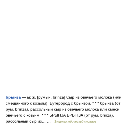
брынза
— ы; ж. [румын. brinza] Сыр из овечьего молока (или
смешанного с козьим). Бутерброд с брынзой. * * * брынза (от
рум. brînză), рассольный сыр из овечьего молока или смеси
овечьего с козьим. * * * БРЫНЗА БРЫНЗА (от рум. brinza),
рассольный сыр из… …
Энциклопедический словарь